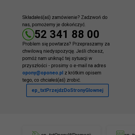
Składałeś(aś) zamówienie? Zadzwoń do
nas, pomożemy je dokończyć.
52 341 88 00
Problem się powtarza? Przepraszamy za
chwilową niedyspozycję. Jeśli chcesz,
pomóż nam uniknąć tej sytuacji w
przyszłości - prosimy o e-mail na adres
opony@oponeo.pl
z krótkim opisem
tego, co chciałeś(aś) zrobić.
ep_txtPrzejdzDoStronyGlownej