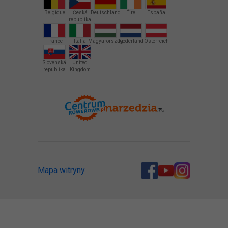
Belgique
Česká
Deutschland
Éire
España
republika
France
Italia
Magyarország
Nederland
Österreich
Slovenská
United
republika
Kingdom
Mapa witryny