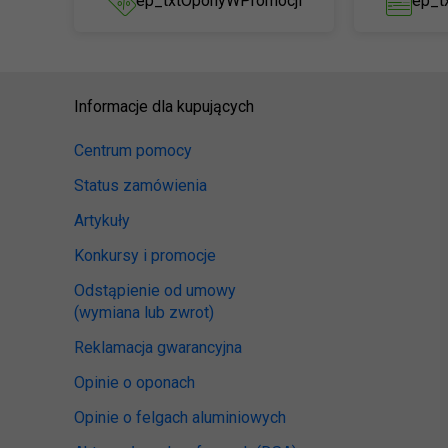
ep_txtOponyWPromocji
ep_t
Informacje dla kupujących
Centrum pomocy
Status zamówienia
Artykuły
Konkursy i promocje
Odstąpienie od umowy
(wymiana lub zwrot)
Reklamacja gwarancyjna
Opinie o oponach
Opinie o felgach aluminiowych