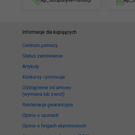
ep_txtOponyWPromocji
ep_t
Informacje dla kupujących
Centrum pomocy
Status zamówienia
Artykuły
Konkursy i promocje
Odstąpienie od umowy
(wymiana lub zwrot)
Reklamacja gwarancyjna
Opinie o oponach
Opinie o felgach aluminiowych