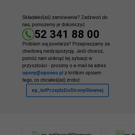
Składałeś(aś) zamówienie? Zadzwoń do
nas, pomożemy je dokończyć.
52 341 88 00
Problem się powtarza? Przepraszamy za
chwilową niedyspozycję. Jeśli chcesz,
pomóż nam uniknąć tej sytuacji w
przyszłości - prosimy o e-mail na adres
opony@oponeo.pl
z krótkim opisem
tego, co chciałeś(aś) zrobić.
ep_txtPrzejdzDoStronyGlownej