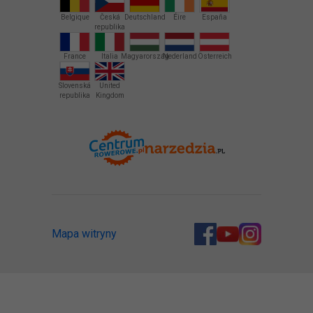
Belgique
Česká
Deutschland
Éire
España
republika
France
Italia
Magyarország
Nederland
Österreich
Slovenská
United
republika
Kingdom
Mapa witryny