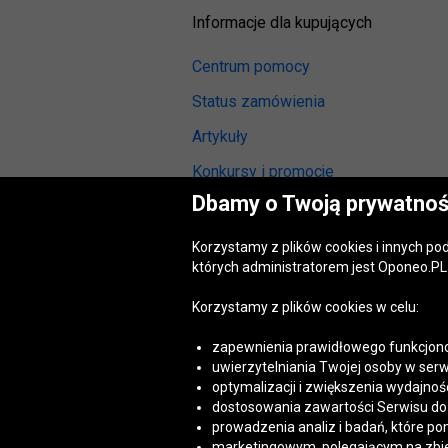
Informacje dla kupujących
Centrum pomocy
Status zamówienia
Artykuły
Konkursy i promocje
Dbamy o Twoją prywatnoś
Odstąpienie od umowy
(wymiana lub zwrot)
Korzystamy z plików cookies i innych p
Reklamacja gwarancyjna
których administratorem jest Oponeo.PL 
Opinie o oponach
Korzystamy z plików cookies w celu:
Opinie o felgach aluminiowych
zapewnienia prawidłowego funkcjono
Akt o usługach cyfrowych
uwierzytelniania Twojej osoby w serw
(DSA)
optymalizacji i zwiększenia wydajnośc
Dostępność cyfrowa
dostosowania zawartości Serwisu do T
prowadzenia analiz i badań, które po
marketingowym, polegającym na zbiera