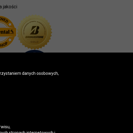
a jakości
korzystaniem danych osobowych,
rwisu,
nych stronach internetowych i