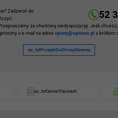
nie? Zadzwoń do
52 3
ńczyć.
Przepraszamy za chwilową niedyspozycję. Jeśli chcesz,
 prosimy o e-mail na adres
opony@oponeo.pl
z krótkim 
ep_txtPrzejdzDoStronyGlownej
ep_txtOpinieOOponach