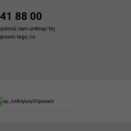
41 88 00
 pomóż nam uniknąć tej
opisem tego, co
ep_txtArtykulyOOponach