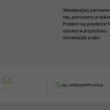
Składałeś(aś) zamówie
nas, pomożemy je doko
Problem się powtarza? 
sytuacji w przyszłości -
chciałeś(aś) zrobić.
Napisz
do
ep_txtOponyWPromocji
nas