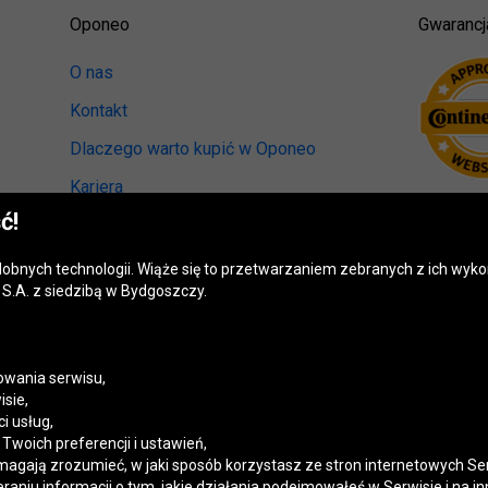
Oponeo
Gwarancj
O nas
Kontakt
Dlaczego warto kupić w Oponeo
Kariera
ć!
Relacje inwestorskie
Biuro prasowe
odobnych technologii. Wiąże się to przetwarzaniem zebranych z ich wy
S.A. z siedzibą w Bydgoszczy.
Kręci nas recykling
Ranking miast przyjaznych kierowcom
Mapa fotoradarów
wania serwisu,
isie,
Polityka prywatności
i usług,
woich preferencji i ustawień,
Ustawienia cookies
magają zrozumieć, w jaki sposób korzystasz ze stron internetowych Se
niu informacji o tym, jakie działania podejmowałeś w Serwisie i na in