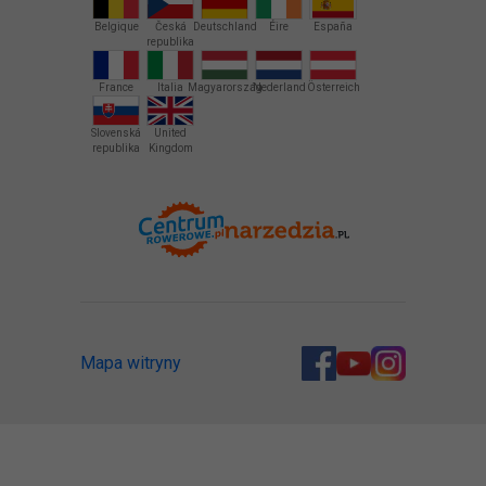
Belgique
Česká
Deutschland
Éire
España
republika
France
Italia
Magyarország
Nederland
Österreich
Slovenská
United
republika
Kingdom
Mapa witryny