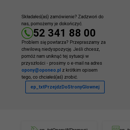
Składałeś(aś) zamówienie? Zadzwoń do
nas, pomożemy je dokończyć.
52 341 88 00
Problem się powtarza? Przepraszamy za
chwilową niedyspozycję. Jeśli chcesz,
pomóż nam uniknąć tej sytuacji w
przyszłości - prosimy o e-mail na adres
opony@oponeo.pl
z krótkim opisem
tego, co chciałeś(aś) zrobić.
ep_txtPrzejdzDoStronyGlownej