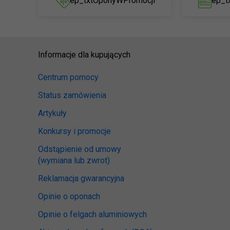
ep_txtOponyWPromocji
ep_t
Informacje dla kupujących
Centrum pomocy
Status zamówienia
Artykuły
Konkursy i promocje
Odstąpienie od umowy
(wymiana lub zwrot)
Reklamacja gwarancyjna
Opinie o oponach
Opinie o felgach aluminiowych